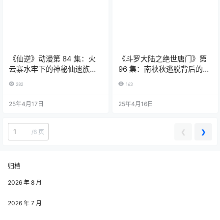
《仙逆》动漫第 84 集：火
《斗罗大陆之绝世唐门》第
云寨水牢下的神秘仙遗族女
96 集：南秋秋逃脱背后的阴
子之谜
谋与智斗
282
163
25年4月17日
25年4月16日
❮
❯
/
6 页
归档
2026 年 8 月
2026 年 7 月