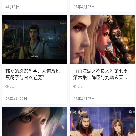
4月13日
25年4月27日
韩立的恩怨哲学：为何放过
《画江湖之不良人》第七季
蛮胡子与合欢老魔？
第六集：降臣与九幽玄天神
功的秘密
748
270
25年4月27日
25年4月27日