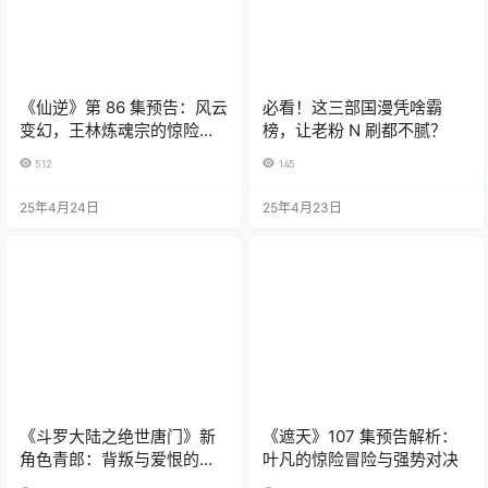
《仙逆》第 86 集预告：风云
必看！这三部国漫凭啥霸
变幻，王林炼魂宗的惊险征
榜，让老粉 N 刷都不腻？
程
512
145
25年4月24日
25年4月23日
《斗罗大陆之绝世唐门》新
《遮天》107 集预告解析：
角色青郎：背叛与爱恨的交
叶凡的惊险冒险与强势对决
织