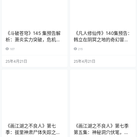
《斗破苍穹》145 集预告解
《凡人修仙传》140集预告：
析：萧炎实力突破，危机与
韩立在阴冥之地的奇幻冒险
挑战并存
与收获
107
215
25年4月21日
25年4月21日
《画江湖之不良人》第七
《画江湖之不良人》第七季
季：拔里神肃尸体失踪之谜
第五集：神秘洞穴伏笔，暗