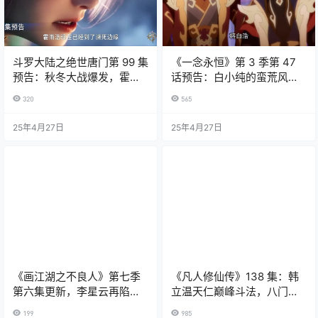
斗罗大陆之绝世唐门第 99 集
《一念永恒》第 3 季第 47
预告：秋冬大战爆发，霍雨
话预告：白小纯的蛮荒风云
浩深陷困境
与意外婚约
320
565
25年4月27日
25年4月27日
《画江湖之不良人》第七季
《凡人修仙传》138 集：韩
第六集更新，李星云再陷争
立温天仁巅峰斗法，八门金
议漩涡
光镜惊艳全场
199
985