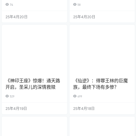
大猜想
藏多少玄机？
74
58
25年4月20日
25年4月20日
《神印王座》惊爆！通天路
《仙逆》：得罪王林的巨魔
开启，圣采儿的深情救赎
族，最终下场有多惨？
529
699
25年4月19日
25年4月18日