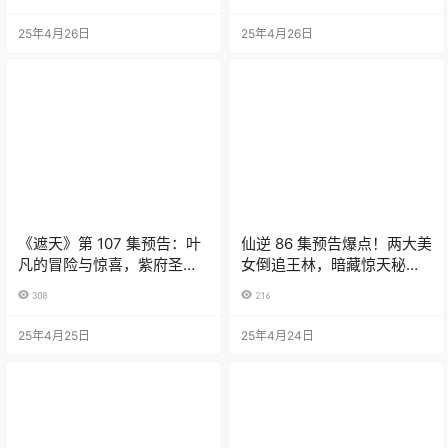
25年4月26日
25年4月26日
《遮天》第 107 集预告：叶
仙逆 86 集预告爆点！两大美
凡的冒险与惊喜，紫府圣女
女倒追王林，暗藏惊天秘密
的挑战
助男主逆袭
308
216
25年4月25日
25年4月24日