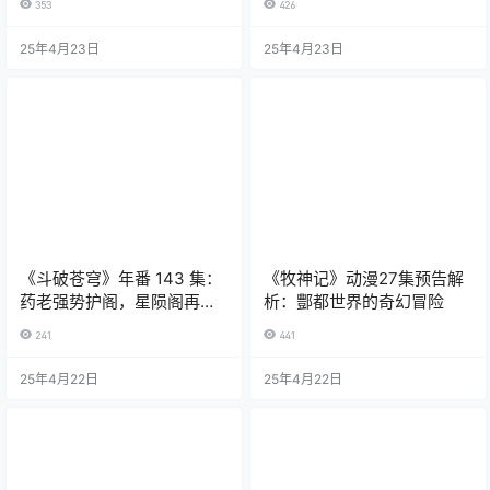
353
426
25年4月23日
25年4月23日
《斗破苍穹》年番 143 集：
《牧神记》动漫27集预告解
药老强势护阁，星陨阁再迎
析：酆都世界的奇幻冒险
发展契机
241
441
25年4月22日
25年4月22日