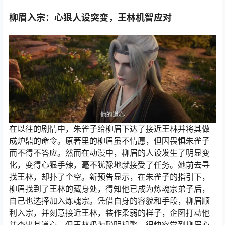
柳眉入宗：心狠人设突变，王林机智应对
在以往的剧情中，朱雀子给柳眉下达了接近王林并将其做
成炉鼎的命令。原著里的柳眉虽不情愿，但因畏惧朱雀子
而不得不答应。然而在动漫中，柳眉的人设发生了明显变
化，变得心狠手辣，毫不犹豫地就接受了任务。她前去寻
找王林，却扑了个空。新预告显示，在朱雀子的指引下，
柳眉找到了王林的藏身处，得知他已成为炼魂宗弟子后，
自己也选择加入炼魂宗。凭借自身的容貌和手段，柳眉顺
利入宗，并刻意接近王林，装作柔弱的样子，企图打动他