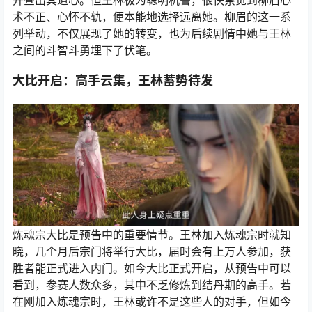
并查出其道心。但王林极为聪明机警，很快察觉到柳眉心
术不正、心怀不轨，便本能地选择远离她。柳眉的这一系
列举动，不仅展现了她的转变，也为后续剧情中她与王林
之间的斗智斗勇埋下了伏笔。
大比开启：高手云集，王林蓄势待发
炼魂宗大比是预告中的重要情节。王林加入炼魂宗时就知
晓，几个月后宗门将举行大比，届时会有上万人参加，获
胜者能正式进入内门。如今大比正式开启，从预告中可以
看到，参赛人数众多，其中不乏修炼到结丹期的高手。若
在刚加入炼魂宗时，王林或许不是这些人的对手，但如今