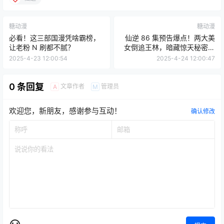
糖动漫
糖动漫
必看！这三部国漫凭啥霸榜，
仙逆 86 集预告爆点！两大美
让老粉 N 刷都不腻？
女倒追王林，暗藏惊天秘密助
男主逆袭
2025-4-23 12:00:54
2025-4-24 12:00:47
0 条回复
文章作者
管理员
A
M
欢迎您，新朋友，感谢参与互动！
确认修改