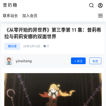
壹奶糖
联系站长
加入会员
《从零开始的异世界》第三季第 11 集：普莉希
拉与莉莉安娜的双面世界
0
糖动漫
25年3月14日
yinaitang
关注
私信