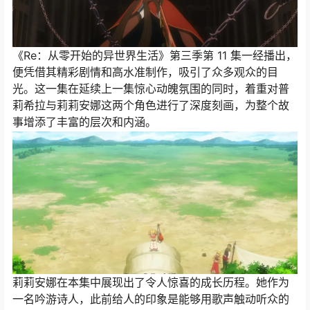
《Re：从零开始的异世界生活》第三季第 11 集一经播出，
便凭借其精彩剧情和高水准制作，吸引了众多观众的目
光。这一集在延续上一集惊心动魄氛围的同时，着重对普
莉希拉与莉莉安娜这两个角色进行了深度刻画，为整个故
事增添了丰富的层次和内涵。
莉莉安娜在本集中展现出了令人惊喜的成长历程。她作为
一名吟游诗人，此前给人的印象是能够用歌声触动听众的