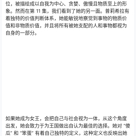
位，被描绘成以自我为中心、贪婪、傲慢且物质至上的形
象。然而在第 11 集，我们看到了她的另一面。普莉希拉有
着独特的价值判断体系，她能敏锐地察觉到事物的物质价
值和非物质价值，并且将所有被她支配的人和事物都视为
自身的一部分。
如果她成为女王，会把自己与社会视为一体，从这个角度
出发，她会致力于为王国做出自认为最佳的选择。她对 “傻
瓜” 和 “笨蛋” 有着自己独特的定义，这种定义也反映出她