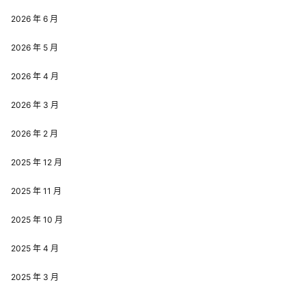
2026 年 6 月
2026 年 5 月
2026 年 4 月
2026 年 3 月
2026 年 2 月
2025 年 12 月
2025 年 11 月
2025 年 10 月
2025 年 4 月
2025 年 3 月