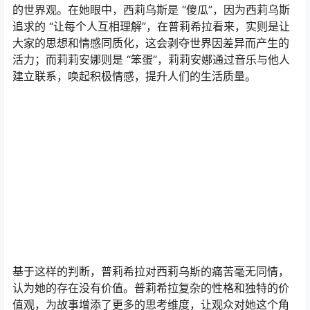
的世界观。在她眼中，西莉乌斯是 “傻瓜”，因为西莉乌斯
追求的 “让每个人互相理解”，在普莉希拉看来，实则是让
大家的思想和情感同质化，这会剥夺世界因差异而产生的
活力；而莉莉安娜则是 “笨蛋”，莉莉安娜通过音乐与他人
建立联系，唤起积极情感，提升人们的生活质量。
基于这样的判断，普莉希拉对西莉乌斯的痛苦毫无同情，
认为她的存在没有价值。普莉希拉复杂的性格和独特的价
值观，为故事增添了更多的思考维度，让观众对她这个角