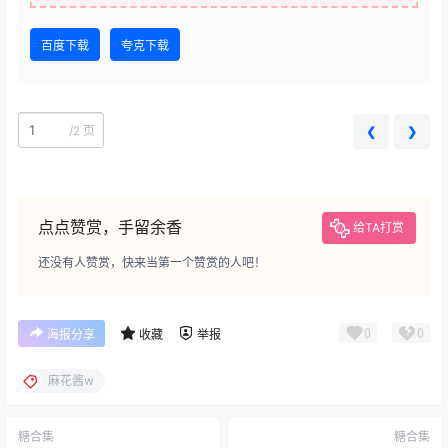
百度下载
夸克下载
/
2 页
❮
❯
点点赞赏，手留余香
给TA打赏
还没有人赞赏，快来当第一个赞赏的人吧！
0
0
海报分享
收藏
举报
麻花酱w
糖合集
糖合集