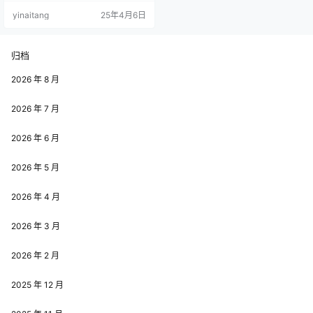
口。 石昊孤身入险境，为梦勇闯无
yinaitang
25年4月6日
人区 在最新预告中，男主石昊与妻
子火灵儿挥别后，毅然踏上征程，
目标直指危险重重的无人区。这片
无人区堪称 “死亡之地”，诸多强者
归档
踏入后便再无音信，失踪者不计其
数，令无数人望而却步，即便知晓
2026 年 8 月
其中藏有稀世珍宝，也不敢轻易…
2026 年 7 月
2026 年 6 月
2026 年 5 月
2026 年 4 月
2026 年 3 月
2026 年 2 月
2025 年 12 月