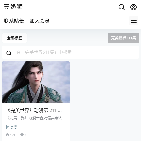
壹奶糖
联系站长
加入会员
全部标签
完美世界211集
《完美世界》动漫第 211 集
预告：石昊勇闯无人区，神
《完美世界》动漫一直凭借其宏大
秘元素接踵而至
的世界观和跌宕起伏的剧情吸引着
糖动漫
众多粉丝，随着第 211 集预告的更
新，新的冒险篇章即将拉开帷幕，
173
0
一系列关键信息吊足了观众的胃