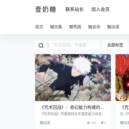
壹奶糖
联系站长
加入会员
首页
糖合集
糖秀图
糖咨询
糖动漫
全部标签
《咒术回战》：奇幻能力构建的精
《咒
彩咒术世界
战中
《咒术回战》凭借独特且丰富的能力体系在
在《
动漫界独树一帜，这些奇奇怪怪的能力不仅
里，
糖动漫
273
0
糖动
是战斗的关键要素，更是构建整个咒术世界
了句
的基石，从多个维度展现出作品的魅力。 1.
发了