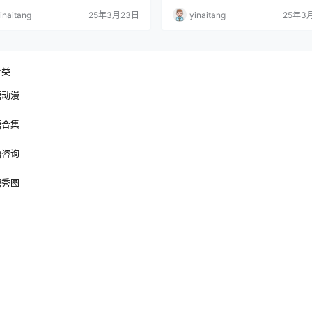
被累死的 BOSS，并非夸张之辞，他在
的世界。在这个世界里，人类的负面
inaitang
25年3月23日
yinaitang
25年3
决战中的经历，充满了震撼与悲壮。 回
化为诅咒，威胁着人们的日常生活，
“新宿决战篇”，宿傩的战斗历程堪称一部
只能通过咒术祓除。主角虎杖悠仁原
壮阔的史诗。整整 46 话，他都深陷战
普通的高中生活，一次为拯救同伴的
漩涡，与各路强敌展开殊死搏斗。战斗
举，让他吃下特级咒物 “两面宿傩之指
，他便遭遇了咒术界最强的五条悟。这
此与诅咒 “两面宿傩” 共有肉体。在最
分类
…
术师五条悟…
糖动漫
糖合集
糖咨询
糖秀图