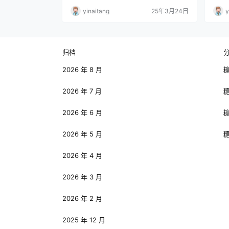
能力体系的多元架构：作品中的能力体系基
一位
yinaitang
25年3月24日
y
于 “咒力源于负面情绪” 这一核心设定，巧
这场
妙融合物理学原理、社会规则和黑色幽默。
顾 
五条悟的 “无下限术式” 源自数学概念，宿
波澜
傩的斩击涉及空间维度操控，真人改造灵魂
斗的
的能力则蕴含生命哲学思考。这些能力是角
初期
归档
色价值观…
场对
2026 年 8 月
2026 年 7 月
2026 年 6 月
2026 年 5 月
2026 年 4 月
2026 年 3 月
2026 年 2 月
2025 年 12 月