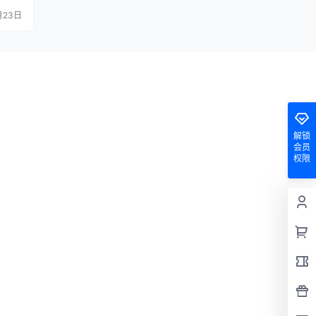
情感会
月23日
而诅咒
本过着
英勇之
”，从
强咒
解锁
会员
权限