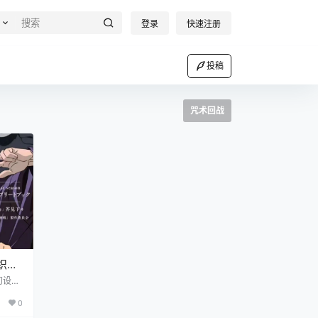
登录
快速注册
投稿
咒术回战
织的
幻设定
独特魅
0
剧情来
机四伏