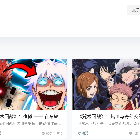
文章
术回战》：宿傩 —— 在车轮
《咒术回战》：热血与奇幻交
落幕的传奇 BOSS
精彩动漫
咒术回战》这部备受瞩目的动漫作品
《咒术回战》是一部集热血战斗、奇
“新宿决战篇” 的终章为漫长的故事画上
与深刻内涵于一体的动漫佳作，凭借
漫
897
0
糖动漫
121
点，而最终大反派宿傩的落败，更是引
力收获了全球粉丝的喜爱与追捧。 从
无数粉丝的热议。说宿傩是动漫史上第
看，它构建了一个充满奇幻色彩又危