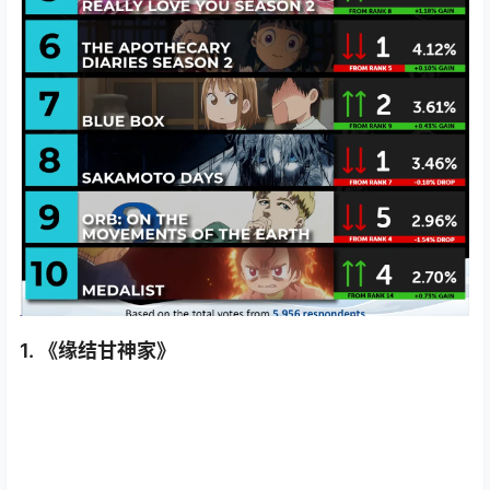
1. 《缘结甘神家》