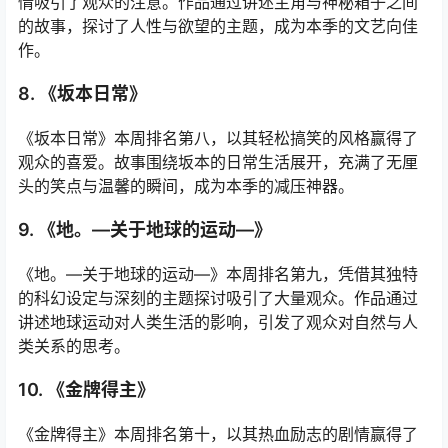
情吸引了观众的注意。作品通过讲述主角与神秘箱子之间
的故事，探讨了人性与欲望的主题，成为本季的文艺向佳
作。
8. 《坂本日常》
《坂本日常》本周排名第八，以其轻松搞笑的风格赢得了
观众的喜爱。故事围绕坂本的日常生活展开，充满了无厘
头的笑点与温馨的瞬间，成为本季的减压神器。
9. 《地。―关于地球的运动―》
《地。―关于地球的运动―》本周排名第九，凭借其独特
的科幻设定与深刻的主题探讨吸引了大量观众。作品通过
讲述地球运动对人类生活的影响，引发了观众对自然与人
类关系的思考。
10. 《金牌得主》
《金牌得主》本周排名第十，以其热血励志的剧情赢得了