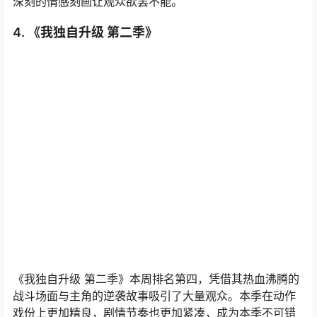
深刻的情感刻画让观众欲罢不能。
4. 《我独自升级 第二季》
《我独自升级 第二季》本周排名第四，凭借其热血沸腾的
战斗场面与主角的逆袭故事吸引了大量观众。本季在动作
戏份上更加精良，剧情节奏也更加紧凑，成为本季不可错