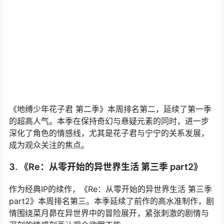
《地缚少年花子君 第二季》本周排名第二，延续了第一季
的超高人气。本季在保持奇幻与悬疑元素的同时，进一步
深化了角色的情感线，尤其是花子君与宁宁的关系发展，
成为观众关注的焦点。
3. 《Re：从零开始的异世界生活 第三季 part2》
作为经典IP的续作，《Re：从零开始的异世界生活 第三季
part2》本周排名第三。本季延续了前作的高水准制作，剧
情围绕菜月昴在异世界中的冒险展开，紧张刺激的剧情与