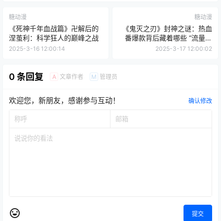
糖动漫
糖动漫
《死神千年血战篇》卍解后的
《鬼灭之刃》封神之谜：热血
涅茧利：科学狂人的巅峰之战
番爆款背后藏着哪些 “流量密
码”？
2025-3-16 12:00:14
2025-3-17 12:00:02
0 条回复
文章作者
管理员
A
M
欢迎您，新朋友，感谢参与互动！
确认修改
提交