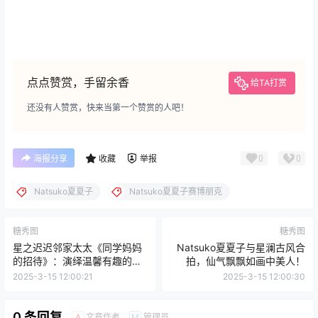
点点赞赏，手留余香
给TA打赏
还没有人赞赏，快来当第一个赞赏的人吧！
0
0
海报分享
收藏
举报
Natsuko夏夏子
Natsuko夏夏子赛博朋克
糖秀图
糖秀图
星之迟迟邻家太太《同学妈妈
Natsuko夏夏子与星澜古风合
的招待》：演绎温馨有趣的别
拍，仙气飘飘如画中美人！
样故事
2025-3-15 12:00:21
2025-3-15 12:00:30
0 条回复
文章作者
管理员
A
M