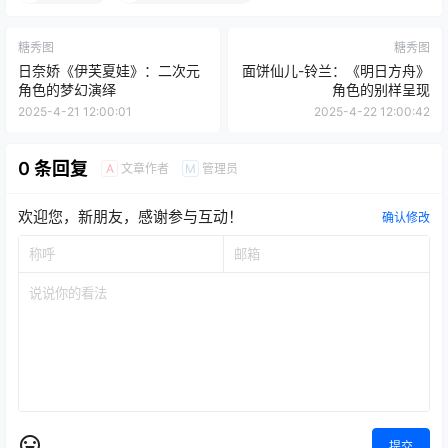
点点赞赏，手留余香
给TA打赏
还没有人赞赏，快来当第一个赞赏的人吧！
0
0
海报分享
收藏
举报
面饼仙儿
面饼仙儿个人资料
糖秀图
糖秀图
日奈娇《伊芙夏娃》：二次元
面饼仙儿-铃兰：《明日方舟》
角色的梦幻演绎
角色的别样呈现
2025-4-21 12:00:01
2025-4-22 12:00:42
0 条回复
文章作者
管理员
A
M
欢迎您，新朋友，感谢参与互动！
确认修改