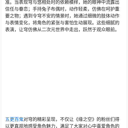
准。当表现穹与悠相处时的依赖模样，她的眼神中流露出
信任与眷恋；手持兔子布偶时，动作轻柔，仿佛在呵护重
要之物；遇到令穹不安的情景时，她通过细微的肢体动作
与表情变化，将角色的紧张与害怕生动展现。这些细腻的
表演，让穹仿佛从二次元世界中走出，跃然于观众眼前。
五更百鬼
对穹的精彩呈现，不仅让《缘之空》的粉丝们得
以更直观地感受角色魅力，满足了大家对心中喜爱角色的