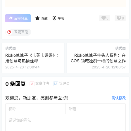
0
0
海报分享
收藏
举报
五更百鬼
糖秀图
糖秀图
Rioko凉凉子《卡芙卡妈妈》：
Rioko凉凉子牛头人系列：在
用创意与热情诠释
COS 领域独树一帜的创意之作
2025-4-20 12:00:44
2025-4-20 12:00:57
0 条回复
文章作者
管理员
A
M
欢迎您，新朋友，感谢参与互动！
确认修改