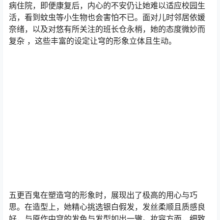
病住院，即便康复后，内心的不安仍让她难以适应校园生
活，看到蚊虫等小生物也会害怕不已。面对儿时邻居依媛
奈绪，以及对悠有所关注的班长仓永梢，她的态度微妙而
复杂 ，这些丰富的设定让穹的形象立体且生动。
五更百鬼在塑造穹的形象时，展现出了极高的用心与巧
思。在造型上，她精心挑选银白假发，发丝柔顺且质感良
好，与原作中穹的发色与发型如出一辙。妆容方面，细致