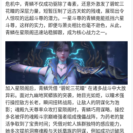
危机中，青鳞不仅成功驱除了毒素，还意外激发了碧蛇三
花瞳的深层力量，短暂压制了远古天蛇的残魂，展现出令
人惊叹的远超斗尊的潜力。一星斗尊的青鳞竟能抵挡六星
斗尊，这样的实力，即便与萧炎相比也毫不逊色，从此，
青鳞在星陨阁迅速站稳脚跟，成为核心战力之一。
加入星陨阁后，青鳞凭借 “碧蛇三花瞳” 在诸多战斗中大放
异彩。面对九幽地冥蟒族的突袭，她目光如炬，以瞳术强
行操控敌方长老，瞬间扭转战局，让敌人的阴谋化为泡
影；魂殿九天尊率众攻打星陨阁时，青鳞巧用谋略，操控
多名被俘的魂殿斗宗巅峰强者组成傀儡战阵，为药老的复
活争取到了宝贵时间；凭借对蛇人族群独特的感应能力，
她多次提前洞察魂殿与天妖凰族的阴谋，例如成功识破凤