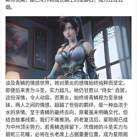
烟。
谈及青鳞的情感世界，她对萧炎的感情始终纯粹而坚定。
即便后来贵为斗圣，实力超凡，她仍甘愿以 “侍女” 自居，
这份深情，令人动容。而萧炎，始终将青鳞视为至亲妹
妹，两人之间的情感，超越了世俗的羁绊，是一种血浓于
水的亲情。至于青鳞的最终去向，原著虽未明确交代，但
结合故事线索，我们不难推测。药老复活后，星陨阁已成
为中州顶尖势力，若青鳞选择留下，凭借她的斗圣实力与
碧蛇三花瞳，必将在长老席上占据重要位置，成为星陨阁