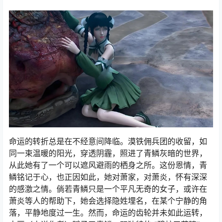
命运的转折总是在不经意间降临。漠铁佣兵团的收留，如
同一束温暖的阳光，穿透阴霾，照进了青鳞灰暗的世界，
从此她有了一个可以遮风避雨的栖身之所。这份恩情，青
鳞铭记于心，也正因如此，她对萧家，对萧炎，怀有深深
的感激之情。倘若青鳞只是一个平凡无奇的女子，或许在
萧炎等人的帮助下，她会选择隐姓埋名，在某个宁静的角
落，平静地度过一生。然而，命运的齿轮并未如此运转，