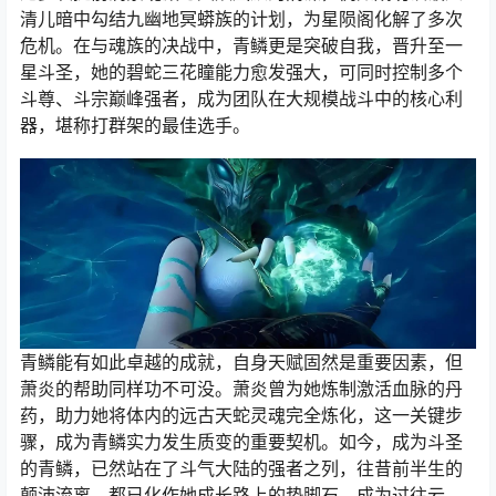
清儿暗中勾结九幽地冥蟒族的计划，为星陨阁化解了多次
危机。在与魂族的决战中，青鳞更是突破自我，晋升至一
星斗圣，她的碧蛇三花瞳能力愈发强大，可同时控制多个
斗尊、斗宗巅峰强者，成为团队在大规模战斗中的核心利
器，堪称打群架的最佳选手。
青鳞能有如此卓越的成就，自身天赋固然是重要因素，但
萧炎的帮助同样功不可没。萧炎曾为她炼制激活血脉的丹
药，助力她将体内的远古天蛇灵魂完全炼化，这一关键步
骤，成为青鳞实力发生质变的重要契机。如今，成为斗圣
的青鳞，已然站在了斗气大陆的强者之列，往昔前半生的
颠沛流离，都已化作她成长路上的垫脚石，成为过往云