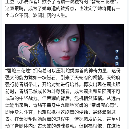
土豆（小说作者）赋予了青鳞一双独特的 “碧蛇三花瞳”，
这双眼睛，成为了她命运的转折点，也注定了她将拥有一
个与众不同、波澜壮阔的人生。
“碧蛇三花瞳” 拥有着可以压制蛇类魔兽的神奇力量，这份
强大的能力犹如一块磁石，引来了天蛇府的觊觎。天蛇府
强行将青鳞带走，开始对她进行培养。再次出现在萧炎眼
前时，青鳞已然成长为斗尊强者，成为萧炎和星陨阁不可
或缺的中坚战力。但荣耀的背后，危机悄然降临。从远古
遗迹出来后，青鳞不幸身中九幽地冥蟒的 “帝蟒噬心毒”，
即便身为斗尊，也难以抵挡这剧毒的侵蚀，最终晕倒过
去。在萧炎帮助她解毒的过程中，情况愈发危急，甚至引
动了青鳞体内远古天蛇的灵魂暴动。但祸福相依，在这场