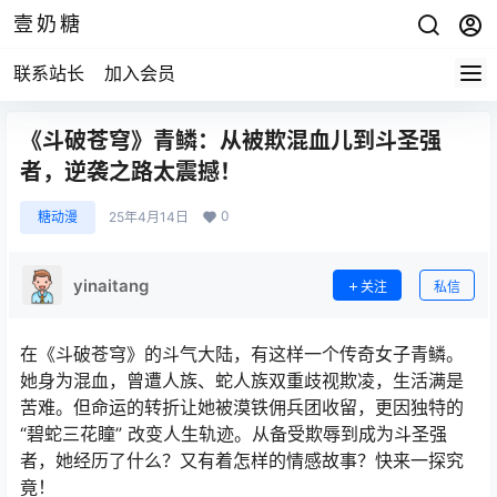
壹奶糖
联系站长
加入会员
《斗破苍穹》青鳞：从被欺混血儿到斗圣强
者，逆袭之路太震撼！
0
糖动漫
25年4月14日
yinaitang
关注
私信
在《斗破苍穹》的斗气大陆，有这样一个传奇女子青鳞。
她身为混血，曾遭人族、蛇人族双重歧视欺凌，生活满是
苦难。但命运的转折让她被漠铁佣兵团收留，更因独特的
“碧蛇三花瞳” 改变人生轨迹。从备受欺辱到成为斗圣强
者，她经历了什么？又有着怎样的情感故事？快来一探究
竟！