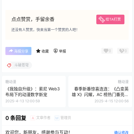
点点赞赏，手留余香
给TA打赏
还没有人赞赏，快来当第一个赞赏的人吧！
0
0
海报分享
收藏
举报
斗破苍穹
糖动漫
糖动漫
《我独自升级》：索尼 Web3
春季新番惊喜连连：《凸变英
布局下的动漫数字新宠
雄 X》闪耀，AC 榜热门番亮点
大赏
2025-4-13 12:00:59
2025-4-15 12:00:56
0 条回复
文章作者
管理员
A
M
欢迎您，新朋友，感谢参与互动！
确认修改