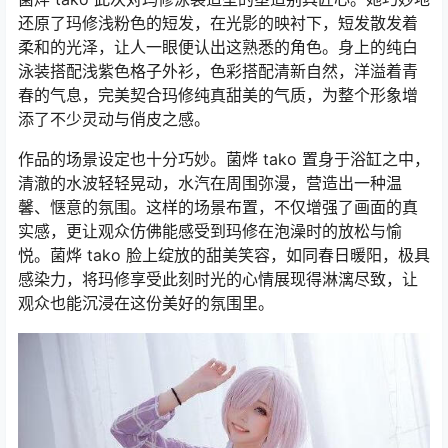
还原了玛修浅粉色的短发，在光影的映衬下，短发散发着
柔和的光泽，让人一眼便认出这熟悉的角色。身上的纯白
泳装搭配浅紫色格子外衫，色彩搭配清新自然，洋溢着青
春的气息，完美契合玛修纯真甜美的气质，为整个形象增
添了不少灵动与俏皮之感。
作品的场景设定也十分巧妙。菌烨 tako 置身于浴缸之中，
清澈的水波轻轻晃动，水汽在周围弥漫，营造出一种温
馨、惬意的氛围。这样的场景布置，不仅增强了画面的真
实感，更让观众仿佛能感受到玛修在泡澡时的放松与愉
悦。菌烨 tako 脸上绽放的甜美笑容，如同春日暖阳，极具
感染力，将玛修享受此刻时光的心情展现得淋漓尽致，让
观众也能沉浸在这份美好的氛围里。