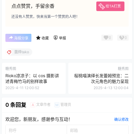
点点赞赏，手留余香
给TA打赏
还没有人赞赏，快来当第一个赞赏的人吧！
0
0
海报分享
收藏
举报
菌烨tako
糖秀图
糖秀图
Rioko凉凉子：以 cos 摄影讲
桜桃喵演绎长发蕾姆预览：二
述青梅竹马的别样故事
次元角色的魅力呈现
2025-4-11 12:00:52
2025-4-13 12:00:04
0 条回复
文章作者
管理员
A
M
欢迎您，新朋友，感谢参与互动！
确认修改