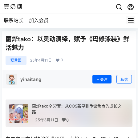
壹奶糖
联系站长
加入会员
菌烨tako：以灵动演绎，赋予《玛修泳装》鲜
活魅力
0
糖秀图
25年4月11日
yinaitang
关注
私信
菌烨tako全57套：从COS新星到争议焦点的成长之
路
25年3月11日
0