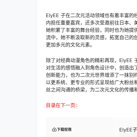
ElyEE 子在二次元活动领域也有着丰
内担任重要嘉宾，还多次受邀前往日本、
她积累了丰富的舞台经验，同时也为她提
流中，她不断汲取新的灵感，拓宽自己的
更加多元的文化元素。
除了对经典动漫角色的精彩再现，ElyE
对生活的感悟融入到角色设计中，创造出
创新能力，也为二次元世界增添了一抹别
以更系统、更专业的形式呈现给广大粉丝
丝之间沟通的桥梁，为二次元文化的传播
目录在下一页：
ElyE
下载权限