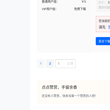
普通用户组：
￥
5
大小：
2
遇到问题
VIP用户组：
免费下载
您当前
请先
某百下
1
2
/
2 页
点点赞赏，手留余香
还没有人赞赏，快来当第一个赞赏的人吧！