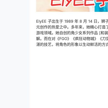
ElyEE 子出生于 1989 年 8 月 
元创作的热爱之中。多年来，她精心打造
游戏领域。她自创的角少女系列作品 [和
解。而在对《FGO》《疯狂动物城》《刀剑
湛的技艺，将角色的形象以生动鲜活的方