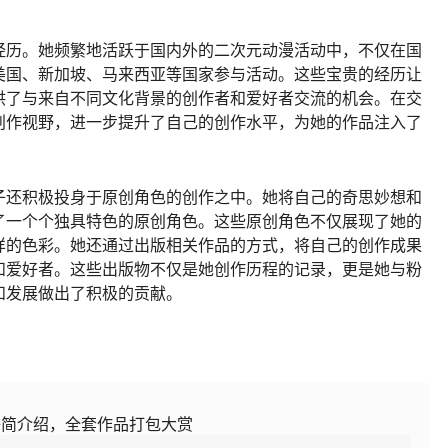
富的经历。她频繁地活跃于国内外的二次元动漫活动中，不仅在国
美国、新加坡、马来西亚等国家参与活动。这些宝贵的经历让
供了与来自不同文化背景的创作者和爱好者交流的机会。在交
创作视野，进一步提升了自己的创作水平，为她的作品注入了
E 子还积极投身于原创角色的创作之中。她将自己的奇思妙想和
了一个个独具特色的原创角色。这些原创角色不仅展现了她的
样的色彩。她还通过出版相关作品的方式，将自己的创作成果
和爱好者。这些出版物不仅是她创作历程的记录，更是她与粉
和发展做出了积极的贡献。
E子简介绍，全套作品打包大赏