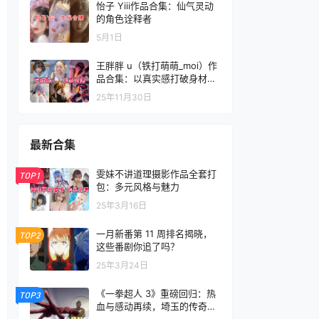
怡子 Yiii作品合集：仙气灵动
的角色诠释者
5月1日
王胖胖 u（铁打萌萌_moi）作
品合集：以真实感打破身材焦
虑的二次元新人
25年11月30日
最新合集
雯妹不讲道理摄影作品全套打
TOP1
包：多元风格与魅力
25年3月16日
一月新番第 11 周排名揭晓，
TOP2
这些番剧你追了吗？
25年3月24日
《一拳超人 3》重磅回归：热
TOP3
血与感动再续，埼玉的传奇之