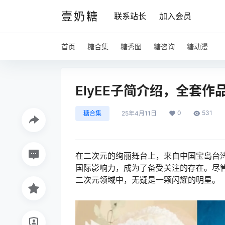
壹奶糖
联系站长
加入会员
首页
糖合集
糖秀图
糖咨询
糖动漫
ElyEE子简介绍，全套作
0
531
糖合集
25年4月11日
在二次元的绚丽舞台上，来自中国宝岛台湾的
国际影响力，成为了备受关注的存在。尽
二次元领域中，无疑是一颗闪耀的明星。