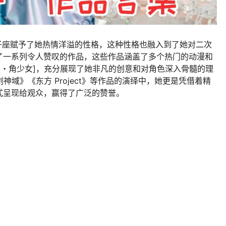
14 日，狮子座赋予了她热情洋溢的性格，这种性格也融入到了她对二次
了一系列令人赞叹的作品，这些作品涵盖了多个热门的动漫和
装・角少女]，充分展现了她非凡的创意和对角色深入骨髓的理
神域》《东方 Project》等作品的演绎中，她更是凭借着精
式呈现给观众，赢得了广泛的赞誉。