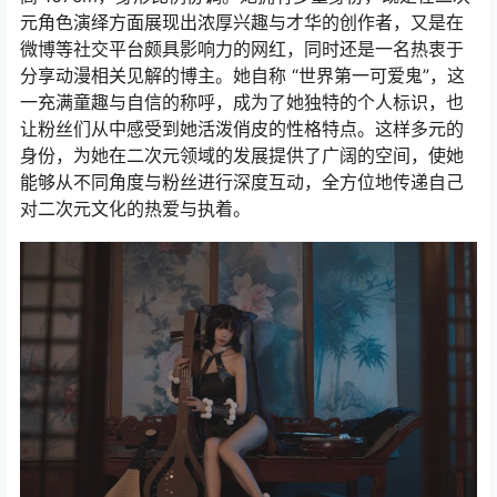
元角色演绎方面展现出浓厚兴趣与才华的创作者，又是在
微博等社交平台颇具影响力的网红，同时还是一名热衷于
分享动漫相关见解的博主。她自称 “世界第一可爱鬼”，这
一充满童趣与自信的称呼，成为了她独特的个人标识，也
让粉丝们从中感受到她活泼俏皮的性格特点。这样多元的
身份，为她在二次元领域的发展提供了广阔的空间，使她
能够从不同角度与粉丝进行深度互动，全方位地传递自己
对二次元文化的热爱与执着。​