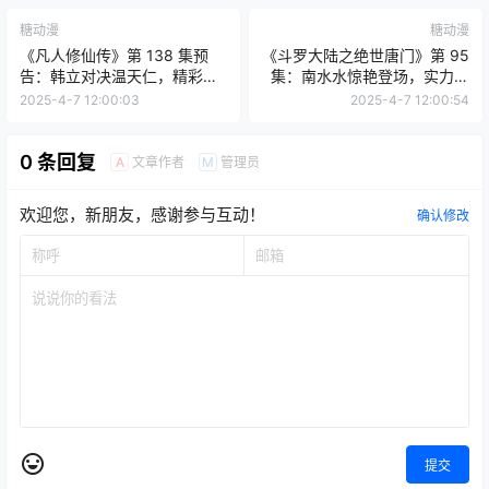
糖动漫
糖动漫
《凡人修仙传》第 138 集预
《斗罗大陆之绝世唐门》第 95
告：韩立对决温天仁，精彩激
集：南水水惊艳登场，实力与
战一触即发
魅力并存
2025-4-7 12:00:03
2025-4-7 12:00:54
0 条回复
文章作者
管理员
A
M
欢迎您，新朋友，感谢参与互动！
确认修改
提交