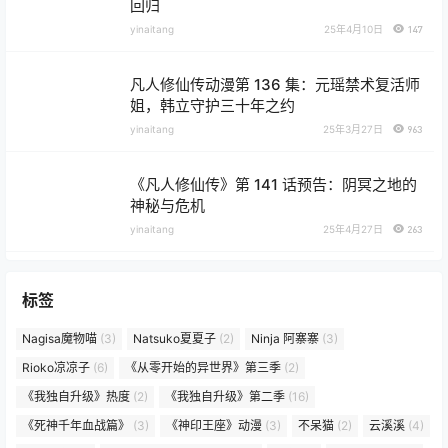
回归
yinaitang
25年4月10日
147
凡人修仙传动漫第 136 集：元瑶禁术复活师
姐，韩立守护三十年之约
yinaitang
25年3月27日
963
《凡人修仙传》第 141 话预告：阴冥之地的
神秘与危机
yinaitang
25年4月27日
263
标签
Nagisa魔物喵
(3)
Natsuko夏夏子
(2)
Ninja 阿寨寨
(3)
Rioko凉凉子
(6)
《从零开始的异世界》第三季
(2)
《我独自升级》热度
(2)
《我独自升级》第二季
(16)
《死神千年血战篇》
(3)
《神印王座》动漫
(3)
不呆猫
(2)
云溪溪
(4)