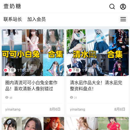
壹奶糖
联系站长
加入会员
下载
下载
1个资源
1个资源
圈内清流可可小白兔全套作
清水凪作品大全！清水凪完
品！喜欢清新人像别错过
整资料盘点！
48
31
yinaitang
8月6日
yinaitang
8月6日