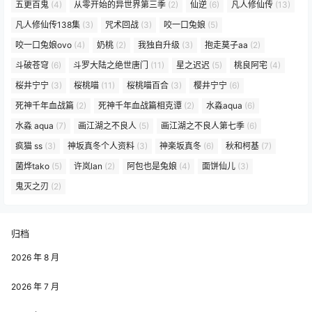
五更百鬼
(4)
从零开始的异世界第三季
(2)
仙逆
(6)
凡人修仙传
(13)
凡人修仙传138集
(3)
咒术回战
(3)
咬一口兔娘
(5)
咬一口兔娘ovo
(4)
奶桃
(2)
我独自升级
(3)
抱走莫子aa
(2)
斗破苍穹
(6)
斗罗大陆之绝世唐门
(11)
星之迟迟
(5)
桃良阿宅
(4)
桜井宁宁
(3)
桜桃喵
(11)
桜桃喵百合
(3)
樱井宁宁
(6)
死神千年血战篇
(2)
死神千年血战篇相克谭
(2)
水淼aqua
(6)
水淼 aqua
(7)
画江湖之不良人
(5)
画江湖之不良人第七季
(6)
疯猫 ss
(3)
神坂真冬个人资料
(3)
神楽坂真冬
(6)
秋和柯基
(7)
菌烨tako
(5)
许岚lan
(2)
阿包也是兔娘
(4)
面饼仙儿
(3)
鬼灭之刃
(2)
归档
2026 年 8 月
2026 年 7 月