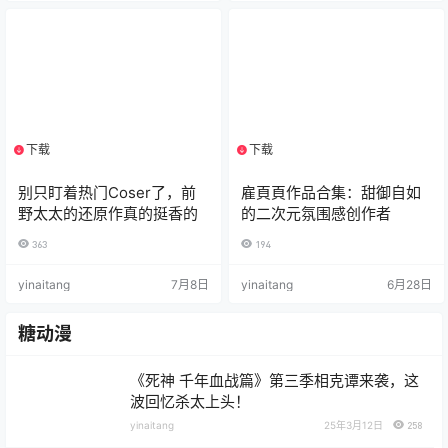
下载
下载
1个资源
1个资源
别只盯着热门Coser了，前
雇頁頁作品合集：甜御自如
野太太的还原作真的挺香的
的二次元氛围感创作者
363
194
yinaitang
7月8日
yinaitang
6月28日
糖动漫
《死神 千年血战篇》第三季相克谭来袭，这
波回忆杀太上头！
yinaitang
25年3月12日
258