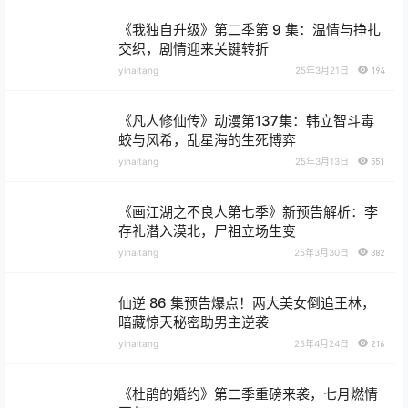
《我独自升级》第二季第 9 集：温情与挣扎
交织，剧情迎来关键转折
yinaitang
25年3月21日
194
《凡人修仙传》动漫第137集：韩立智斗毒
蛟与风希，乱星海的生死博弈
yinaitang
25年3月13日
551
《画江湖之不良人第七季》新预告解析：李
存礼潜入漠北，尸祖立场生变
yinaitang
25年3月30日
382
仙逆 86 集预告爆点！两大美女倒追王林，
暗藏惊天秘密助男主逆袭
yinaitang
25年4月24日
216
《杜鹃的婚约》第二季重磅来袭，七月燃情