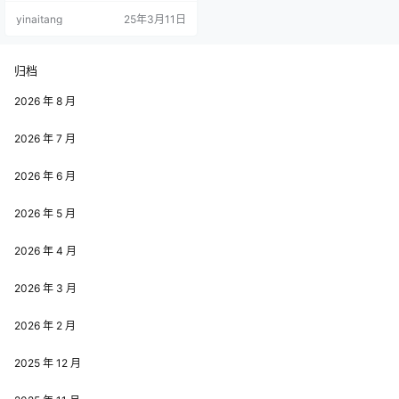
阿寨寨在《体育课后》这组作品
yinaitang
25年3月11日
中，展现出了独特的情境氛围。她
呈现出体育课结束后大汗淋漓的模
样，仿佛带着大家身临其境，感受
到了运动后的疲惫与畅快。作品
归档
中，她的状态十分生动，那种自然
而真实的表现，让不少观众印象深
2026 年 8 月
刻。虽然这套作品在呈现上可能…
2026 年 7 月
2026 年 6 月
2026 年 5 月
2026 年 4 月
2026 年 3 月
2026 年 2 月
2025 年 12 月