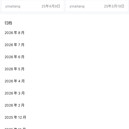
她成长与蜕变的契机，使其逐渐崭
波_HaneAme 有着清新动人的外在
yinaitang
25年4月9日
yinaitang
25年3月19日
露头角，吸引了众多粉丝和关注者
形象。她面容姣好，五官组合得十
的目光。​ 雨波 HaneAme 的微博发
分和谐，洋溢着青春的活力与朝
展之路并非一帆风顺。早期，她的
气。那明亮有神的眼睛，仿佛蕴含
微博账号因不当操作遭遇封禁，这
着无尽的故事，让人忍不住多看几
归档
无疑是对她在网络平台发展的一次
眼。她的气质独特，无论是出现在
沉重打击。然而，雨波 HaneAme
公众视野，还是在各种活动中，都
2026 年 8 月
并没有因此而…
能凭借自身形象散发出别样…
2026 年 7 月
2026 年 6 月
2026 年 5 月
2026 年 4 月
2026 年 3 月
2026 年 2 月
2025 年 12 月