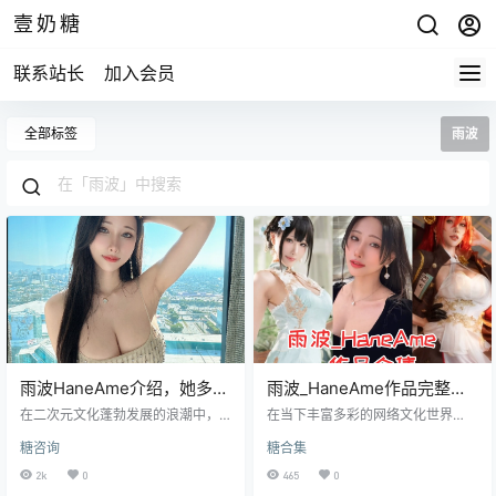
壹奶糖
联系站长
加入会员
全部标签
雨波
雨波HaneAme介绍，她多大
雨波_HaneAme作品完整打
了，微博怎么了？
包，闯出一片天地
在二次元文化蓬勃发展的浪潮中，
在当下丰富多彩的网络文化世界
雨波 HaneAme 宛如一颗经历风雨
里，雨波_HaneAme 是一个备受瞩
糖咨询
糖合集
洗礼却依然努力闪耀的星辰。她在
目的名字，吸引着众多爱好者的目
二次元领域的发展历程充满了波折
光。她以独特的魅力，在相关领域
2k
0
465
0
与挑战，但每一次的挫折都成为了
中闯出了一片属于自己的天地。​ 雨