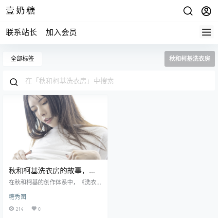
壹奶糖
联系站长
加入会员
全部标签
秋和柯基洗衣房
秋和柯基洗衣房的故事，
《洗衣房的室友姐姐》
在秋和柯基的创作体系中，《洗衣
房的室友姐姐》以独特的生活叙事
糖秀图
视角，展现了她对角色扮演与场景
融合的深刻理解。这部作品通过平
214
0
凡日常场景的艺术化处理，将观众