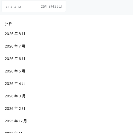
带入充满生活气息的情感世界。 作
yinaitang
25年3月25日
品以洗衣房为核心场景，通过 28 张
影像构建了完整的故事脉络。秋和
柯基与室友姐姐身着简约居家服
饰，在洗衣房的环境中自然互动。
归档
这种场景选择打破了传统角色扮演
的华丽框架，将镜头对准日常生活
2026 年 8 月
中最熟悉的空间，通过晾晒衣物、
整理…
2026 年 7 月
2026 年 6 月
2026 年 5 月
2026 年 4 月
2026 年 3 月
2026 年 2 月
2025 年 12 月