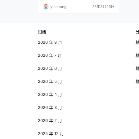
象深刻的抹油图片都有哪些呢？让我们一同
yinaitang
25年3月25日
走进她的摄影世界。 秋和柯基热衷于在摄影
创作中运用抹油技术，这一独特手法为她的
作品带来了别样的视觉效果。通过在肌肤或
服饰上涂抹油脂，光线在其表面发生反射和
折射，使得画面的色彩更加鲜艳、光泽度更
归档
高，人物形象也显得…
2026 年 8 月
2026 年 7 月
2026 年 6 月
2026 年 5 月
2026 年 4 月
2026 年 3 月
2026 年 2 月
2025 年 12 月