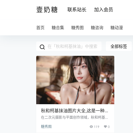
壹奶糖
联系站长
加入会员
首页
糖合集
糖秀图
糖咨询
糖动漫
全部标签
秋和柯基抹油图片大全,这是一种完
全不一样的感觉
在二次元摄影与平面创作领域，秋和柯基凭
借独特的风格吸引了众多目光，其中，她的
糖秀图
119
0
抹油系列作品更是别具一格，成为粉丝们津
津乐道的话题。那么，秋和柯基那些令人印