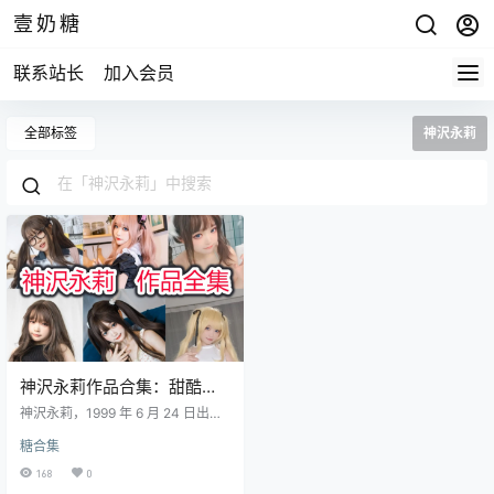
壹奶糖
联系站长
加入会员
全部标签
神沢永莉
神沢永莉作品合集：甜酷百
变，氛围感拉满
神沢永莉，1999 年 6 月 24 日出
生，来自重庆，是活跃于微博的知
糖合集
名动漫博主，拥有超 29 万粉丝。她
外形极具辨识度，娃娃脸搭配灵动
168
0
五官，自带甜美元气感，同时气质