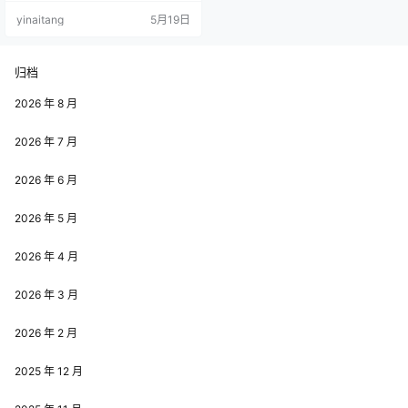
中透着一股清冷灵气，甜酷平衡得
yinaitang
5月19日
恰到好处，一眼便能让人印象深
刻。 性格活泼灵动，兼具少女的软
萌与独立的个性，日常在社交平台
分享创作内容、生活点滴，与粉丝
归档
互动真诚自然，没有距离感。她热
爱创作，对二次元文化充满热忱，
2026 年 8 月
擅长演绎各类风格角色，…
2026 年 7 月
2026 年 6 月
2026 年 5 月
2026 年 4 月
2026 年 3 月
2026 年 2 月
2025 年 12 月