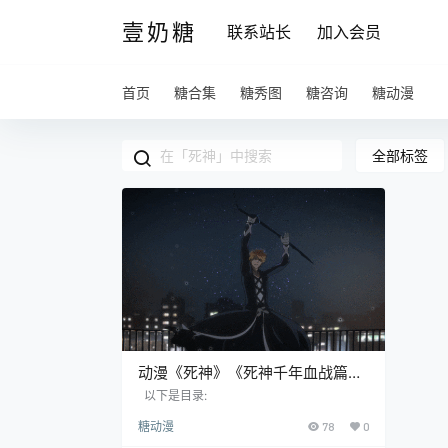
壹奶糖
联系站长
加入会员
首页
糖合集
糖秀图
糖咨询
糖动漫
全部标签
动漫《死神》《死神千年血战篇》
4K全
以下是目录:
糖动漫
78
0