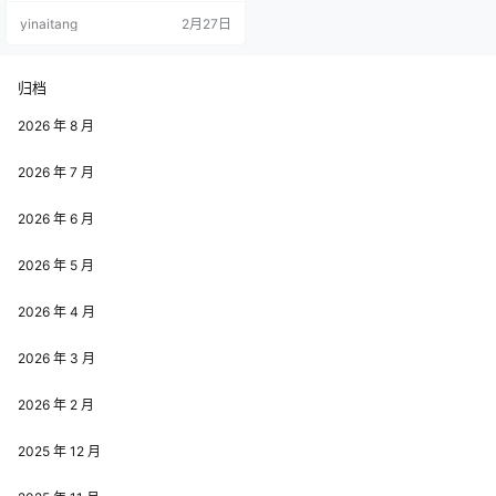
象本身就自带萌系特质，圆圆的脸
yinaitang
2月27日
蛋、灵动的眼神，让她在诠释萌系
角色时拥有天然的优势，无论是经
典的二次元萌系少女角色，还是各
类可爱的主题创作，她都能凭借自
归档
身的形象特质，将萌系风格展现得
淋漓尽致。而她并没有仅仅依靠自
2026 年 8 月
身的形象优势，而是在创作的每一
个细节中…
2026 年 7 月
2026 年 6 月
2026 年 5 月
2026 年 4 月
2026 年 3 月
2026 年 2 月
2025 年 12 月