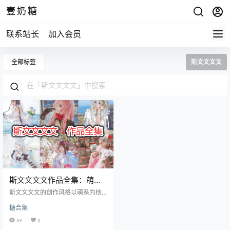
壹奶糖
联系站长
加入会员
全部标签
斯文文文文
斯文文文文作品全集：萌系
内核贯穿！萌系内核贯穿
斯文文文文的创作风格以萌系为核
心，整体清新可爱，充满少女感，
糖合集
而对细节的精致把控，更是让她的
萌系作品更具质感，一次次打动屏
69
0
幕前的观众。 斯文文文文的外在形