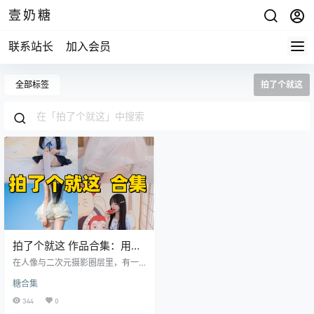
壹奶糖
联系站长
加入会员
全部标签
拍了个就这
拍了个就这 作品合集：用
4K 超清镜头打造视觉美学盛
在人像与二次元摄影圈层里，有一
宴
位名字极具反差感的创作者 ——拍
糖合集
了个就这。很多人初见这个 ID，会
误以为只是普通随手拍摄的爱好
344
0
者，可真正看过他成片的人都会改