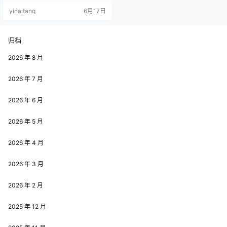
观：他是 B 站 Lv6 资深壁纸区摄影
yinaitang
6月17日
师，以 4K 超清画质、教科书级光影
构图出圈，凭借整套大容量精品图
集，成为无数画质爱好者、摄影学
习者心中的宝藏大佬。 和圈内多数
归档
模特博主不同，拍了个就这本身是
职业摄影师，B 站账号 UID:212924
2026 年 8 月
36…
2026 年 7 月
2026 年 6 月
2026 年 5 月
2026 年 4 月
2026 年 3 月
2026 年 2 月
2025 年 12 月