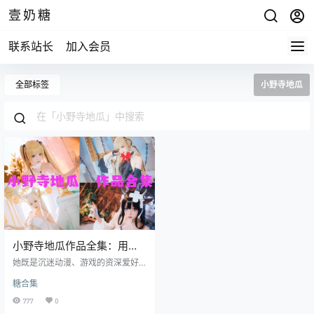
壹奶糖
联系站长
加入会员
全部标签
小野寺地瓜
小野寺地瓜作品全集：用热
爱解锁二次元多元魅力
她既是沉迷动漫、游戏的资深爱好
者，也是有着 “网络社恐” 属性的真
糖合集
实女孩。凭借对角色的精准演绎与
独特的个人气质，她在微博、蓝鸟
777
0
等平台收获了不少粉丝关注。今