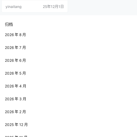
天，小编大白飘雪就带大家走进小
yinaitang
25年12月1日
野寺地瓜的二次元世界，探寻这位
社恐妹子的创作初心与魅力所在。
小野寺地瓜的人设充满了可爱的反
差感，让人忍不住想要深入了解。
归档
她自称 “网络社恐人”，在社交平台
上不善言辞，更倾向于用作品传递
2026 年 8 月
自己的热爱，但这份社恐丝毫没有…
2026 年 7 月
2026 年 6 月
2026 年 5 月
2026 年 4 月
2026 年 3 月
2026 年 2 月
2025 年 12 月