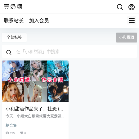
壹奶糖
联系站长
加入会员
全部标签
小和甜酒
小和甜酒作品来了：社恐 i
人如何用可爱作品
今天，小编大白飘雪就带大家走进
小和甜酒的 “甜甜世界”，看看这位
糖合集
社恐创作者如何用反差魅力圈粉无
数。 提到小和甜酒，最让人印象深
235
0
刻的便是她 “社恐” 与 “作品活力” 的