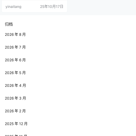
强烈反差。她曾在微博公开坦言自
yinaitang
25年10月17日
己是 “究极社恐”，连面对盗版号恶
意 @、私信他人的情况，都只会急
忙发博解释 “那不是我，我不会说这
么多话”，这份笨拙又真实的反应，
归档
瞬间拉近了与粉丝的距离 —— 毕竟
在网络世界，敢于坦诚 “社恐” 的
2026 年 8 月
博…
2026 年 7 月
2026 年 6 月
2026 年 5 月
2026 年 4 月
2026 年 3 月
2026 年 2 月
2025 年 12 月