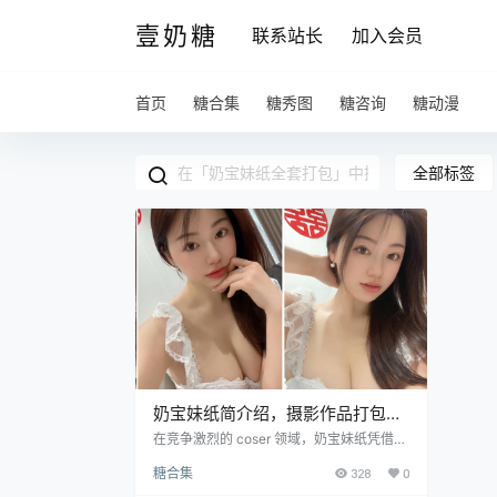
壹奶糖
联系站长
加入会员
首页
糖合集
糖秀图
糖咨询
糖动漫
全部标签
奶宝妹纸简介绍，摄影作品打包赏
析
在竞争激烈的 coser 领域，奶宝妹纸凭借其
出众的外在条件、独特的时尚品味、积极的
糖合集
328
0
生活态度和温暖的人格魅力，脱颖而出成为
备受瞩目的存在。 奶宝妹纸的外貌堪称出