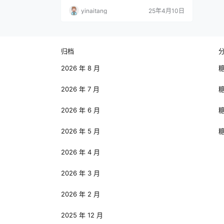
众。她拥有一双灵动的大眼睛，深邃而有
yinaitang
25年4月10日
神，仿佛藏着无数故事，眨眼间便能吸引他
人的目光，让人沉醉其中。笑容是她的另一
大 “武器”，甜美且治愈，如夏日清风般能驱
散人们心头的阴霾。无论是在镜头前还是生
活中，这样的外貌特质都为她吸引了众多关
归档
注。 在形…
2026 年 8 月
2026 年 7 月
2026 年 6 月
2026 年 5 月
2026 年 4 月
2026 年 3 月
2026 年 2 月
2025 年 12 月