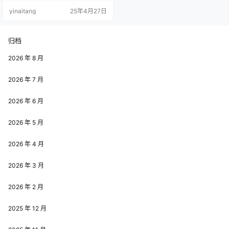
世界，探寻她成功的秘诀。 初次听
yinaitang
25年4月27日
到 “大大卷卷小卷” 这个名字，不少
人都会像小编一样，瞬间想起小时
候吃的大大泡泡卷，这个名字不仅
独特，还充满了趣味性，让人过目
归档
难忘。大大卷卷小卷来自广州，身
兼 Coser、动漫博主、微博网红多
2026 年 8 月
重身份。她有着清纯无辜的…
2026 年 7 月
2026 年 6 月
2026 年 5 月
2026 年 4 月
2026 年 3 月
2026 年 2 月
2025 年 12 月