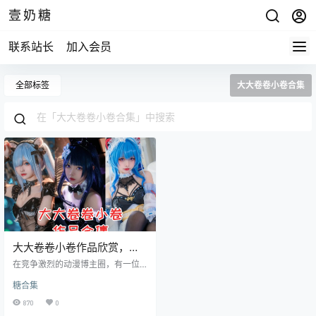
壹奶糖
联系站长
加入会员
全部标签
大大卷卷小卷合集
大大卷卷小卷作品欣赏，凭
什么这么绝？
在竞争激烈的动漫博主圈，有一位
博主凭借独特的魅力和优质的内
糖合集
容，收获了 26 万粉丝的支持与喜
爱，她就是大大卷卷小卷。今天，
870
0
就让我们走进大大卷卷小卷的动漫