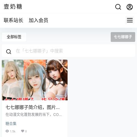
壹奶糖
联系站长
加入会员
全部标签
七七娜娜子
七七娜娜子简介绍，图片作
品打包大赏
在动漫文化蓬勃发展的当下，COS
领域涌现出了许多优秀的创作者，
糖合集
七七娜娜子便是其中一位备受瞩目
的存在。她凭借着对动漫的热爱、
1.5k
0
精湛的 COS 技艺和独特的个人魅