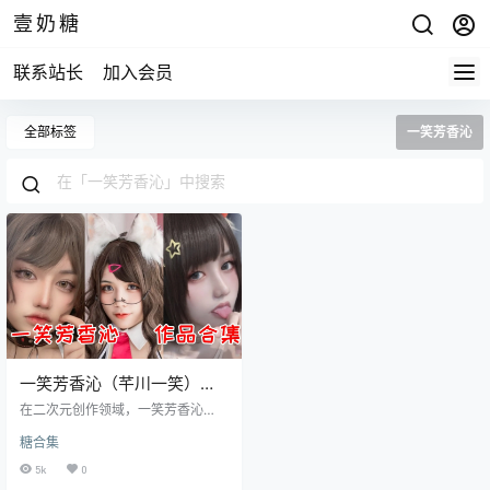
壹奶糖
联系站长
加入会员
全部标签
一笑芳香沁
一笑芳香沁（芊川一笑）暗
黑风格摄影全集：修女与神
在二次元创作领域，一笑芳香沁
父系列图集预览
（芊川一笑）以独特的国风气质与
糖合集
多元风格，逐渐成为备受瞩目的新
生代创作者。这位 07 年出生的广东
5k
0
女孩，凭借对角色扮演的深刻理解