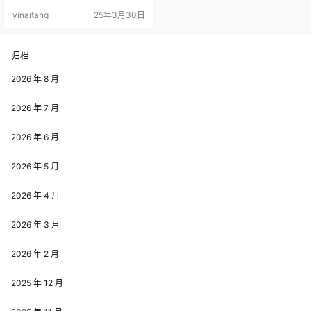
与持续创新，在网络平台上构建起
yinaitang
25年3月30日
别具一格的艺术世界。 作为职业 Co
ser 与摄影博主，一笑芳香沁的创作
始终围绕国风主题展开。她擅长将
传统元素与现代审美结合，通过服
归档
装定制、妆容设计与场景搭建的全
流程把控，实现从平面到立体的艺
2026 年 8 月
术转化。在《楚留香苏蓉蓉…
2026 年 7 月
2026 年 6 月
2026 年 5 月
2026 年 4 月
2026 年 3 月
2026 年 2 月
2025 年 12 月