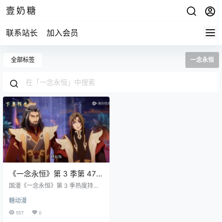
壹奶糖
联系站长
加入会员
全部标签
一念永恒
《一念永恒》第 3 季第 47
话预告：白小纯的蛮荒风云
国漫《一念永恒》第 3 季热度持续
与意外婚约
攀升，最新释出的第 47 话预告，更
糖动漫
是将剧情推向新的高潮。白小纯以
“白浩” 身份在蛮荒的冒险故事再添
557
0
波澜，从报复巨鬼王到被迫接受婚