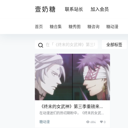
壹奶糖
联系站长
加入会员
首页
糖合集
糖秀图
糖咨询
糖动漫
全部标签
《终末的女武神》第三季重磅来
袭：先导 PV 引爆期待，全新对决
在动漫迷们的热切期盼中，《终末的女武
神》第三季终于官宣！不仅公布了先导 PV
拉开帷幕！
糖动漫
684
0
和视觉图，还带来了全新主创团队的消息，
瞬间点燃了粉丝们的热情。 这部人气动漫的